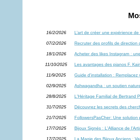
Mos
16/2/2026
L’art de créer une expérience d
07/2/2026
Recruter des profils de direction 
18/1/2026
Acheter des likes Instagram : un
11/10/2025
Les avantages des pianos F. Kai
11/9/2025
Guide d'installation : Remplacez v
02/9/2025
Ashwagandha : un soutien nature
28/8/2025
L'Héritage Familial de Bertrand 
31/7/2025
Découvrez les secrets des cherc
21/7/2025
FollowersPasCher: Une solution p
17/7/2025
Bijoux Signés : L'Alliance de l'Arti
17/7/2025
La Magie des Bijoux Anciens : Val