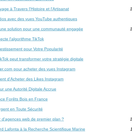
ge à Travers l'Histoire et l'Artisanat
1
idéos avec des vues YouTube authentiques
 une solution pour une communauté engagée
1
te l'algorithme TikTok
vestissement pour Votre Popularité
Tok peut transformer votre stratégie digitale
er.com pour acheter des vues Instagram
sent d'Acheter des Likes Instagram
r une Autorité Digitale Accrue
ance Forêts Bois en France
gent en Toute Sécurité
er d'agences web de premier plan ?
1
d Lafonta à la Recherche Scientifique Marine
1