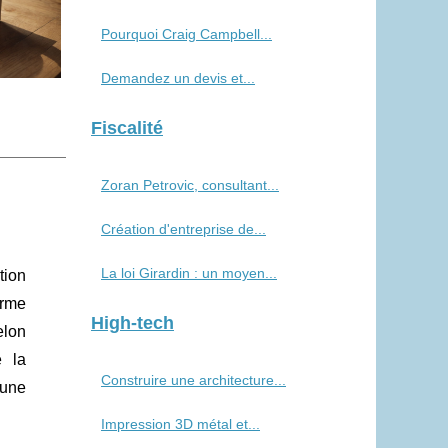
Pourquoi Craig Campbell...
Demandez un devis et...
Fiscalité
Zoran Petrovic, consultant...
Création d'entreprise de...
La loi Girardin : un moyen...
tion
orme
High-tech
elon
e la
Construire une architecture...
 une
Impression 3D métal et...