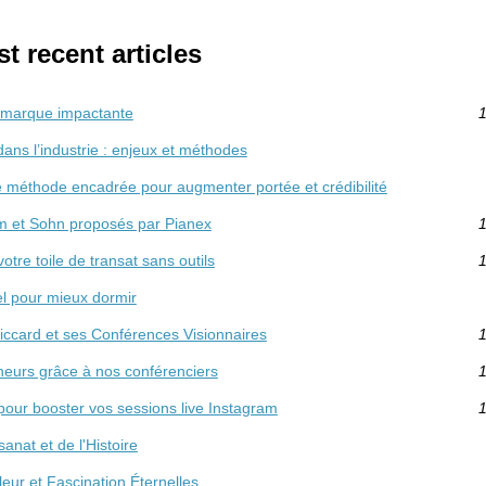
t recent articles
e marque impactante
1
dans l’industrie : enjeux et méthodes
e méthode encadrée pour augmenter portée et crédibilité
m et Sohn proposés par Pianex
1
otre toile de transat sans outils
1
l pour mieux dormir
Piccard et ses Conférences Visionnaires
1
heurs grâce à nos conférenciers
1
our booster vos sessions live Instagram
1
sanat et de l'Histoire
eur et Fascination Éternelles