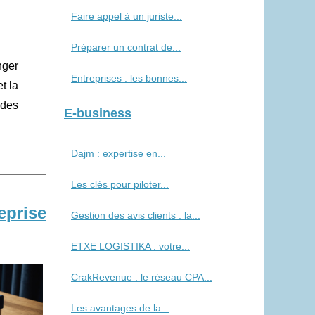
Faire appel à un juriste...
Préparer un contrat de...
nger
Entreprises : les bonnes...
t la
 des
E-business
Dajm : expertise en...
Les clés pour piloter...
eprise
Gestion des avis clients : la...
ETXE LOGISTIKA : votre...
CrakRevenue : le réseau CPA...
Les avantages de la...