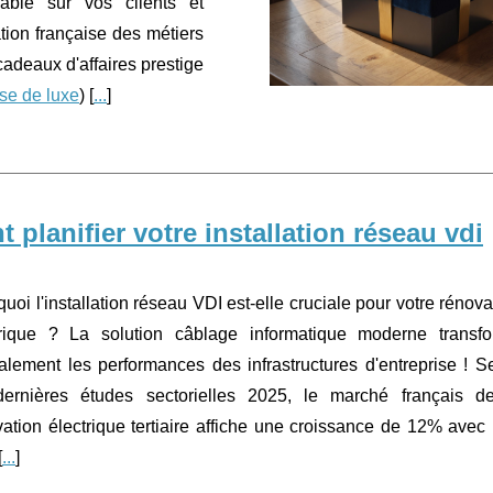
able sur vos clients et
tion française des métiers
adeaux d'affaires prestige
se de luxe
) [
...
]
planifier votre installation réseau vdi
uoi l'installation réseau VDI est-elle cruciale pour votre rénova
trique ? La solution câblage informatique moderne transf
alement les performances des infrastructures d'entreprise ! S
dernières études sectorielles 2025, le marché français d
ation électrique tertiaire affiche une croissance de 12% avec
[
...
]