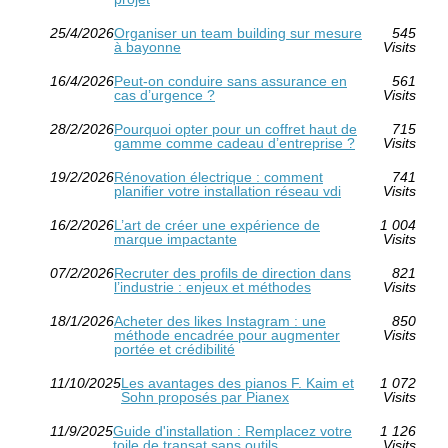
25/4/2026
Organiser un team building sur mesure
545
à bayonne
Visits
16/4/2026
Peut-on conduire sans assurance en
561
cas d’urgence ?
Visits
28/2/2026
Pourquoi opter pour un coffret haut de
715
gamme comme cadeau d’entreprise ?
Visits
19/2/2026
Rénovation électrique : comment
741
planifier votre installation réseau vdi
Visits
16/2/2026
L’art de créer une expérience de
1 004
marque impactante
Visits
07/2/2026
Recruter des profils de direction dans
821
l’industrie : enjeux et méthodes
Visits
18/1/2026
Acheter des likes Instagram : une
850
méthode encadrée pour augmenter
Visits
portée et crédibilité
11/10/2025
Les avantages des pianos F. Kaim et
1 072
Sohn proposés par Pianex
Visits
11/9/2025
Guide d'installation : Remplacez votre
1 126
toile de transat sans outils
Visits