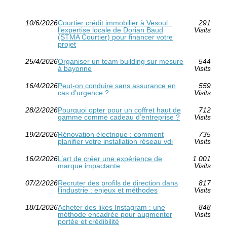
10/6/2026
Courtier crédit immobilier à Vesoul :
291
l’expertise locale de Dorian Baud
Visits
(STMA Courtier) pour financer votre
projet
25/4/2026
Organiser un team building sur mesure
544
à bayonne
Visits
16/4/2026
Peut-on conduire sans assurance en
559
cas d’urgence ?
Visits
28/2/2026
Pourquoi opter pour un coffret haut de
712
gamme comme cadeau d’entreprise ?
Visits
19/2/2026
Rénovation électrique : comment
735
planifier votre installation réseau vdi
Visits
16/2/2026
L’art de créer une expérience de
1 001
marque impactante
Visits
07/2/2026
Recruter des profils de direction dans
817
l’industrie : enjeux et méthodes
Visits
18/1/2026
Acheter des likes Instagram : une
848
méthode encadrée pour augmenter
Visits
portée et crédibilité