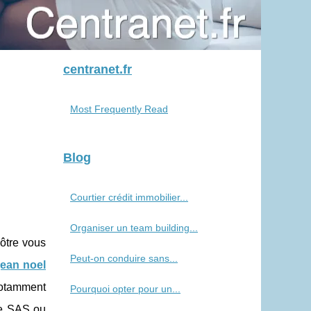
centranet.fr
Most Frequently Read
Blog
Courtier crédit immobilier...
Organiser un team building...
vôtre vous
Peut-on conduire sans...
jean noel
 notamment
Pourquoi opter pour un...
une SAS ou