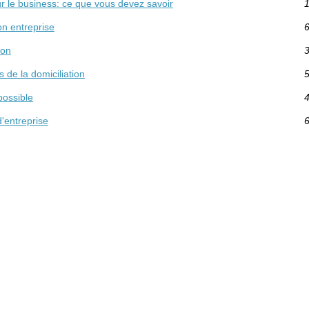
sur le business: ce que vous devez savoir
1
on entreprise
6
ion
3
 de la domiciliation
5
possible
4
d'entreprise
6