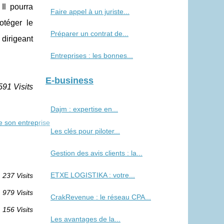
Il pourra
Faire appel à un juriste...
otéger le
Préparer un contrat de...
dirigeant
Entreprises : les bonnes...
E-business
591 Visits
Dajm : expertise en...
e son entreprise
Les clés pour piloter...
Gestion des avis clients : la...
ETXE LOGISTIKA : votre...
237 Visits
 979 Visits
CrakRevenue : le réseau CPA...
 156 Visits
Les avantages de la...