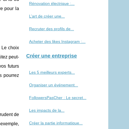
Rénovation électrique :...
e pour la
L’art de créer une...
Recruter des profils de...
Acheter des likes Instagram :...
. Le choix
Créer une entreprise
itez peut-
vos futurs
Les 5 meilleurs experts...
s pourrez
Organiser un événement...
FollowersPasCher : Le secret...
Les impacts de la...
prudent de
Créer la partie informatique...
r exemple,