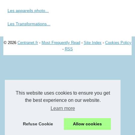
Les appareils photo...
Les Transformations...
© 2026
Centranet.fr
-
Most Frequently Read
-
Site Index
-
Cookies Policy
-
RSS
This website uses cookies to ensure you get
the best experience on our website.
Learn more
Refuse Cookie
Allow cookies