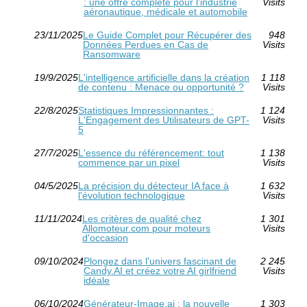
: une offre complète pour l’industrie
Visits
aéronautique, médicale et automobile
23/11/2025
Le Guide Complet pour Récupérer des
948
Données Perdues en Cas de
Visits
Ransomware
19/9/2025
L'intelligence artificielle dans la création
1 118
de contenu : Menace ou opportunité ?
Visits
22/8/2025
Statistiques Impressionnantes :
1 124
L'Engagement des Utilisateurs de GPT-
Visits
5
27/7/2025
L'essence du référencement: tout
1 138
commence par un pixel
Visits
04/5/2025
La précision du détecteur IA face à
1 632
l'évolution technologique
Visits
11/11/2024
Les critères de qualité chez
1 301
Allomoteur.com pour moteurs
Visits
d'occasion
09/10/2024
Plongez dans l'univers fascinant de
2 245
Candy.AI et créez votre AI girlfriend
Visits
idéale
06/10/2024
Générateur-Image.ai : la nouvelle
1 303