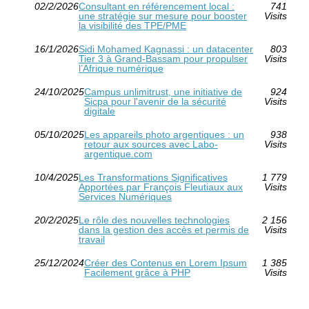
02/2/2026
Consultant en référencement local :
741
une stratégie sur mesure pour booster
Visits
la visibilité des TPE/PME
16/1/2026
Sidi Mohamed Kagnassi : un datacenter
803
Tier 3 à Grand‑Bassam pour propulser
Visits
l’Afrique numérique
24/10/2025
Campus unlimitrust, une initiative de
924
Sicpa pour l'avenir de la sécurité
Visits
digitale
05/10/2025
Les appareils photo argentiques : un
938
retour aux sources avec Labo-
Visits
argentique.com
10/4/2025
Les Transformations Significatives
1 779
Apportées par François Fleutiaux aux
Visits
Services Numériques
20/2/2025
Le rôle des nouvelles technologies
2 156
dans la gestion des accès et permis de
Visits
travail
25/12/2024
Créer des Contenus en Lorem Ipsum
1 385
Facilement grâce à PHP
Visits