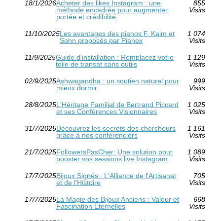
18/1/2026
Acheter des likes Instagram : une
855
méthode encadrée pour augmenter
Visits
portée et crédibilité
11/10/2025
Les avantages des pianos F. Kaim et
1 074
Sohn proposés par Pianex
Visits
11/9/2025
Guide d'installation : Remplacez votre
1 129
toile de transat sans outils
Visits
02/9/2025
Ashwagandha : un soutien naturel pour
999
mieux dormir
Visits
28/8/2025
L'Héritage Familial de Bertrand Piccard
1 025
et ses Conférences Visionnaires
Visits
31/7/2025
Découvrez les secrets des chercheurs
1 161
grâce à nos conférenciers
Visits
21/7/2025
FollowersPasCher: Une solution pour
1 089
booster vos sessions live Instagram
Visits
17/7/2025
Bijoux Signés : L'Alliance de l'Artisanat
705
et de l'Histoire
Visits
17/7/2025
La Magie des Bijoux Anciens : Valeur et
668
Fascination Éternelles
Visits