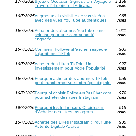
17/7/2025
Bijoux d'Occasion Signés : Un Voyage à
1 155
Travers l'Histoire et l'Artisanat
Visits
16/7/2025
Augmentez la visibilité de vos vidéos
965
avec des vues YouTube authentiques
Visits
16/7/2025
Acheter des abonnés YouTube : une
1 011
solution pour une communauté
Visits
engagée
16/7/2025
Comment FollowersPascher respecte
983
l'algorithme TikTok
Visits
16/7/2025
Acheter des Likes TikTok : Un
927
Investissement pour Votre Popularité
Visits
16/7/2025
Pourquoi acheter des abonnés TikTok
956
peut transformer votre stratégie digitale
Visits
16/7/2025
Pourquoi choisir FollowersPasCher.com
979
pour acheter des vues Instagram
Visits
16/7/2025
Pourquoi les Influencers Choisissent
918
d'Acheter des Likes Instagram
Visits
15/7/2025
Acheter des Likes Instagram : Pour une
935
Autorité Digitale Accrue
Visits