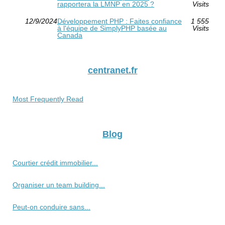
rapportera la LMNP en 2025 ?
Visits
12/9/2024
Développement PHP : Faites confiance
1 555
à l'équipe de SimplyPHP basée au
Visits
Canada
centranet.fr
Most Frequently Read
Blog
Courtier crédit immobilier...
Organiser un team building...
Peut-on conduire sans...