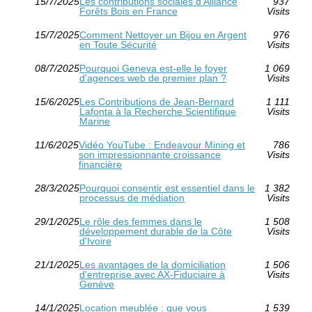
15/7/2025
Les contributions sociales d'Alliance
937
Forêts Bois en France
Visits
15/7/2025
Comment Nettoyer un Bijou en Argent
976
en Toute Sécurité
Visits
08/7/2025
Pourquoi Geneva est-elle le foyer
1 069
d'agences web de premier plan ?
Visits
15/6/2025
Les Contributions de Jean-Bernard
1 111
Lafonta à la Recherche Scientifique
Visits
Marine
11/6/2025
Vidéo YouTube : Endeavour Mining et
786
son impressionnante croissance
Visits
financière
28/3/2025
Pourquoi consentir est essentiel dans le
1 382
processus de médiation
Visits
29/1/2025
Le rôle des femmes dans le
1 508
développement durable de la Côte
Visits
d'Ivoire
21/1/2025
Les avantages de la domiciliation
1 506
d'entreprise avec AX-Fiduciaire à
Visits
Genève
14/1/2025
Location meublée : que vous
1 539